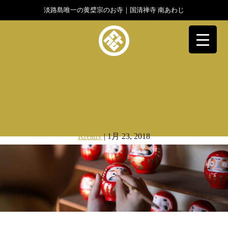
淡路島唯一の黄檗宗のお寺｜国清禅寺 南あわじ
▼
banner-daruma
|
←
ホームペー
ジ
Kreativ
|
1月 23, 2018