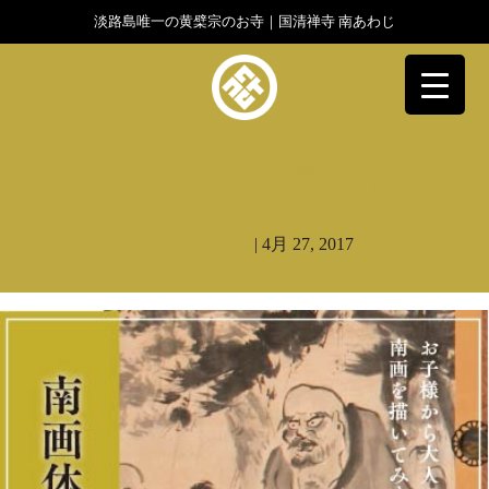
淡路島唯一の黄檗宗のお寺｜国清禅寺 南あわじ
▼
nanga
|
←
南画体験
admin_kokuseiji
|
4月 27, 2017