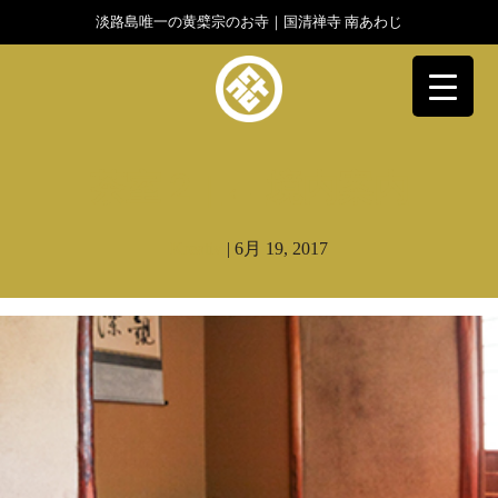
淡路島唯一の黄檗宗のお寺｜国清禅寺 南あわじ
▼
茶室２
|
←
境内案内
Kreativ
|
6月 19, 2017