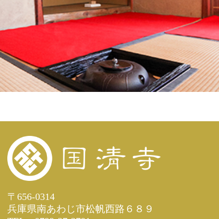
〒656-0314
兵庫県南あわじ市松帆西路６８９