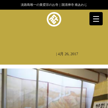
淡路島唯一の黄檗宗のお寺｜国清禅寺 南あわじ
▼
keidai3
|
←
境内案内
admin_kokuseiji
|
4月 26, 2017