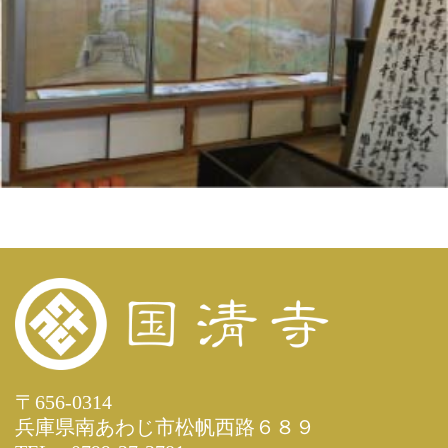
〒656-0314
兵庫県南あわじ市松帆西路６８９